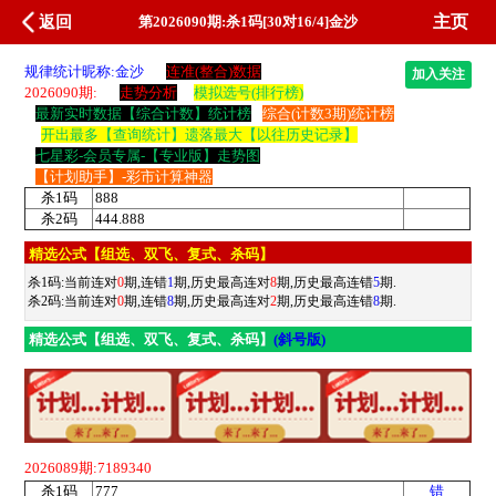
主页
返回
第2026090期:杀1码[30对16/4]金沙
规律统计昵称:金沙
连准(整合)数据
加入关注
2026090期:
走势分析
模拟选号(排行榜)
最新实时数据【综合计数】统计榜
综合(计数3期)统计榜
开出最多【查询统计】遗落最大【以往历史记录】
七星彩-会员专属-【专业版】走势图
【计划助手】-彩市计算神器
杀1码
888
杀2码
444.888
精选公式【组选、双飞、复式、杀码】
杀1码
:当前连对
0
期,连错
1
期,历史最高连对
8
期,历史最高连错
5
期
.
杀2码
:当前连对
0
期,连错
8
期,历史最高连对
2
期,历史最高连错
8
期
.
精选公式【组选、双飞、复式、杀码】
(斜号版)
2026089期:7189340
杀1码
777
错