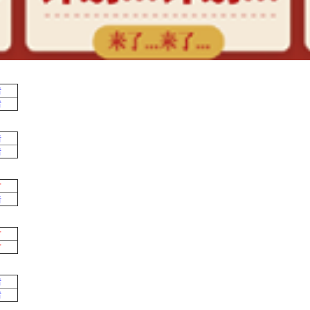
错
错
错
错
对
错
对
对
错
错