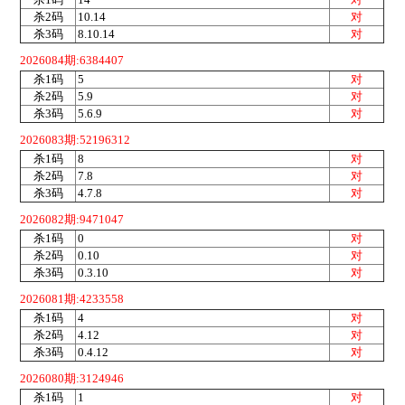
杀2码
10.14
对
杀3码
8.10.14
对
2026084期:6384407
杀1码
5
对
杀2码
5.9
对
杀3码
5.6.9
对
2026083期:52196312
杀1码
8
对
杀2码
7.8
对
杀3码
4.7.8
对
2026082期:9471047
杀1码
0
对
杀2码
0.10
对
杀3码
0.3.10
对
2026081期:4233558
杀1码
4
对
杀2码
4.12
对
杀3码
0.4.12
对
2026080期:3124946
杀1码
1
对