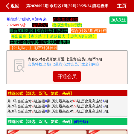
主页
返回
第2026092期:杀后区1码[30对29/25/24]喜迎春来
规律统计昵称:喜迎春来
连准(整合)数据
加入关注
2026092期:
走势分析
模拟选号(排行榜)
最新实时数据【综合计数】统计榜
综合(计数3期)统计榜
开出最多【查询统计】遗落最大【以往历史记录】
七星彩-会员专属-【专业版】走势图
【计划助手】-彩市计算神器
内容仅对会员开放,开通[七星彩]会员10组币/1期
会员特权:当期(七星彩)仅对会员开放全部内容
开通会员
精选公式【组选、双飞、复式、杀码】
杀1码
:当前连对
2
期,连错
0
期,历史最高连对
68
期,历史最高连错
1
期
.
杀2码
:当前连对
2
期,连错
0
期,历史最高连对
22
期,历史最高连错
2
期
.
杀3码
:当前连对
2
期,连错
0
期,历史最高连对
13
期,历史最高连错
3
期
.
精选公式【组选、双飞、复式、杀码】
(斜号版)