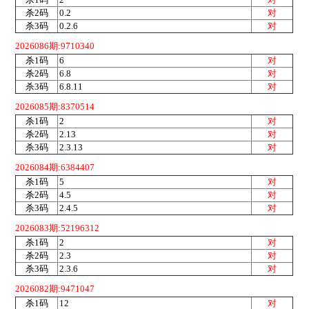
杀2码
0.2
对
杀3码
0.2.6
对
2026086期:9710340
杀1码
6
对
杀2码
6.8
对
杀3码
6.8.11
对
2026085期:8370514
杀1码
2
对
杀2码
2.13
对
杀3码
2.3.13
对
2026084期:6384407
杀1码
5
对
杀2码
4.5
对
杀3码
2.4.5
对
2026083期:52196312
杀1码
2
对
杀2码
2.3
对
杀3码
2.3.6
对
2026082期:9471047
杀1码
12
对