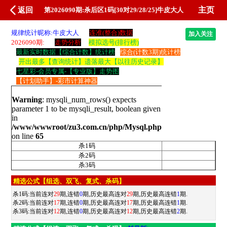
主页
返回
第2026090期:杀后区1码[30对29/28/25]牛皮大人
规律统计昵称:牛皮大人
连准(整合)数据
加入关注
2026090期:
走势分析
模拟选号(排行榜)
最新实时数据【综合计数】统计榜
综合(计数3期)统计榜
开出最多【查询统计】遗落最大【以往历史记录】
七星彩-会员专属-【专业版】走势图
【计划助手】-彩市计算神器
Warning
: mysqli_num_rows() expects
parameter 1 to be mysqli_result, boolean given
in
/www/wwwroot/zu3.com.cn/php/Mysql.php
on line
65
杀1码
杀2码
杀3码
精选公式【组选、双飞、复式、杀码】
杀1码
:当前连对
29
期,连错
0
期,历史最高连对
29
期,历史最高连错
1
期
.
杀2码
:当前连对
17
期,连错
0
期,历史最高连对
17
期,历史最高连错
1
期
.
杀3码
:当前连对
12
期,连错
0
期,历史最高连对
12
期,历史最高连错
2
期
.