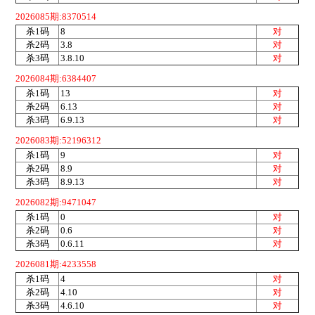
2026085期:8370514
杀1码
8
对
杀2码
3.8
对
杀3码
3.8.10
对
2026084期:6384407
杀1码
13
对
杀2码
6.13
对
杀3码
6.9.13
对
2026083期:52196312
杀1码
9
对
杀2码
8.9
对
杀3码
8.9.13
对
2026082期:9471047
杀1码
0
对
杀2码
0.6
对
杀3码
0.6.11
对
2026081期:4233558
杀1码
4
对
杀2码
4.10
对
杀3码
4.6.10
对