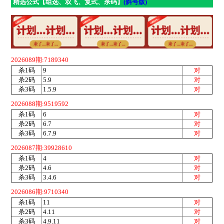
精选公式【组选、双飞、复式、杀码】
(斜号版)
2026089期:7189340
杀1码
9
对
杀2码
5.9
对
杀3码
1.5.9
对
2026088期:9519592
杀1码
6
对
杀2码
6.7
对
杀3码
6.7.9
对
2026087期:39928610
杀1码
4
对
杀2码
4.6
对
杀3码
3.4.6
对
2026086期:9710340
杀1码
11
对
杀2码
4.11
对
杀3码
4.9.11
对