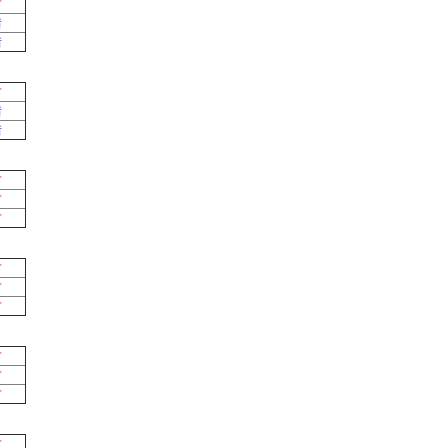
对
错
错
对
错
错
对
对
对
对
对
对
对
对
对
对