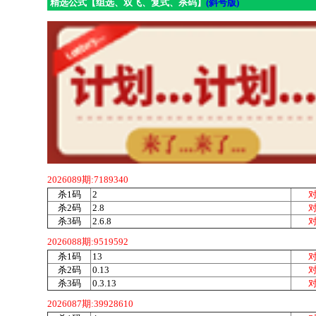
精选公式【组选、双飞、复式、杀码】
(斜号版)
2026089期:7189340
杀1码
2
杀2码
2.8
杀3码
2.6.8
2026088期:9519592
杀1码
13
杀2码
0.13
杀3码
0.3.13
2026087期:39928610