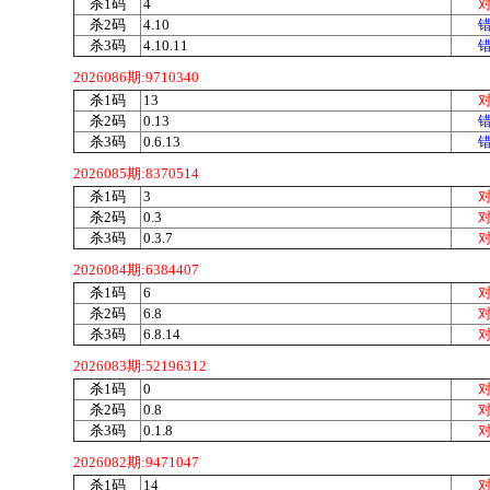
杀1码
4
杀2码
4.10
杀3码
4.10.11
2026086期:9710340
杀1码
13
杀2码
0.13
杀3码
0.6.13
2026085期:8370514
杀1码
3
杀2码
0.3
杀3码
0.3.7
2026084期:6384407
杀1码
6
杀2码
6.8
杀3码
6.8.14
2026083期:52196312
杀1码
0
杀2码
0.8
杀3码
0.1.8
2026082期:9471047
杀1码
14