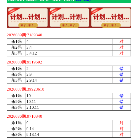
2026089期:7189340
杀1码
4
对
杀2码
3.4
对
杀3码
3.4.12
对
2026088期:9519592
杀1码
2
错
杀2码
2.9
错
杀3码
2.9.14
错
2026087期:39928610
杀1码
10
错
杀2码
10.11
错
杀3码
2.10.11
错
2026086期:9710340
杀1码
9
对
杀2码
9.14
对
杀3码
9.13.14
对