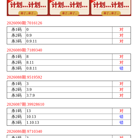
2026090期:7016126
杀1码
0
对
杀2码
0.9
对
杀3码
0.9.11
对
2026089期:7189340
杀1码
8
对
杀2码
8.11
对
杀3码
0.8.11
错
2026088期:9519592
杀1码
3
对
杀2码
3.9
对
杀3码
3.7.9
对
2026087期:39928610
杀1码
13
对
杀2码
10.13
错
杀3码
1.10.13
错
2026086期:9710340
杀1码
3
对