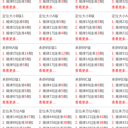
3.
规律61[连准
3
期]
3.
规律25[连准
3
期]
3.
规律48[连准
2
期]
3.
规律32
查看更多....
查看更多....
查看更多....
查看更多...
定位大小B版1
定位大小A版
定位大小B版
定位大小A
1.
规律2[连准
6
期]
1.
规律3[连准
5
期]
1.
规律15[连准
5
期]
1.
规律23
2.
规律32[连准
4
期]
2.
规律21[连准
5
期]
2.
规律7[连准
5
期]
2.
规律9[
3.
规律37[连准
4
期]
3.
规律17[连准
4
期]
3.
规律19[连准
3
期]
3.
规律21
查看更多....
查看更多....
查看更多....
查看更多...
杀胆码A版
杀胆码E版1
杀胆码F版
杀胆码E版
1.
规律25[连准
14
期]
1.
规律13[连准
12
期]
1.
规律7[连准
10
期]
1.
规律31
2.
规律19[连准
5
期]
2.
规律21[连准
9
期]
2.
规律14[连准
6
期]
2.
规律40
3.
规律5[连准
5
期]
3.
规律17[连准
6
期]
3.
规律16[连准
5
期]
3.
规律17
查看更多....
查看更多....
查看更多....
查看更多...
杀胆码D版1
杀胆码B版
杀胆码C版
杀胆码D版
1.
规律50[连准
6
期]
1.
规律41[连准
6
期]
1.
规律69[连准
6
期]
1.
规律5[
2.
规律26[连准
5
期]
2.
规律46[连准
5
期]
2.
规律60[连准
5
期]
2.
规律22
3.
规律87[连准
5
期]
3.
规律72[连准
5
期]
3.
规律75[连准
5
期]
3.
规律48
查看更多....
查看更多....
查看更多....
查看更多...
定位杀万位A版
定位杀万位B版
定位杀万位A版1
定位杀万位
1.
规律146[连准
47
期]
1.
规律446[连准
45
期]
1.
规律121[连准
43
期]
1.
规律461
2.
规律86[连准
36
期]
2.
规律256[连准
38
期]
2.
规律141[连准
38
期]
2.
规律431