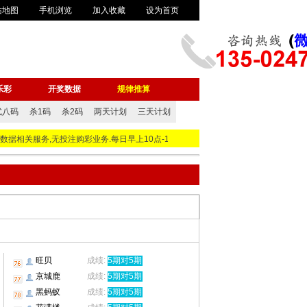
站地图
手机浏览
加入收藏
设为首页
乐彩
开奖数据
规律推算
式八码
杀1码
杀2码
两天计划
三天计划
关服务,无投注购彩业务.每日早上10点-12点更新排行榜数据,规律推算每日22点30分更新
旺贝
成绩:
5期对5期
京城鹿
成绩:
5期对5期
黑蚂蚁
成绩:
5期对5期