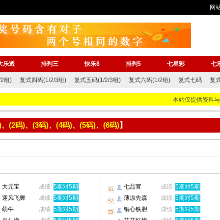
网
大乐透
排列三
快乐8
排列5
七星彩
七
/2组)
复式四码(1/2/3组)
复式五码(1/2/3组)
复式六码(1/2组)
复式七码
复
本站仅提供资料与数据相
)
、
(2码)
、
(3码)
、
(4码)
、
(5码)
、
(6码)
】
大元宝
成绩:
5期对5期
七品官
成绩:
5期对5期
迎风飞舞
成绩:
5期对5期
薄凉先森
成绩:
5期对5期
萌牛
成绩:
5期对5期
铜心铁胆
成绩:
5期对5期