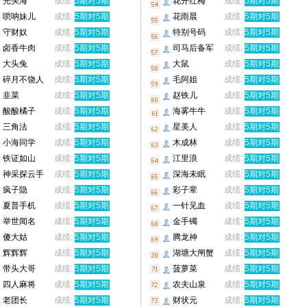
光头海
成绩:
5期对5期
花开红梅
成绩:
5期对5期
唢呐妹儿
成绩:
5期对5期
花雨晨
成绩:
5期对5期
守财奴
成绩:
5期对5期
特别号码
成绩:
5期对5期
卤香牛肉
成绩:
5期对5期
司马后备军
成绩:
5期对5期
大头兔
成绩:
5期对5期
大鼠
成绩:
5期对5期
碎月不饶人
成绩:
5期对5期
毛阿姐
成绩:
5期对5期
韭菜
成绩:
5期对5期
赵铁儿
成绩:
5期对5期
酸酸橘子
成绩:
5期对5期
海雾牛牛
成绩:
5期对5期
三角法
成绩:
5期对5期
星美人
成绩:
5期对5期
小海同学
成绩:
5期对5期
木成林
成绩:
5期对5期
铁证如山
成绩:
5期对5期
江里浪
成绩:
5期对5期
神采探云手
成绩:
5期对5期
深海未眠
成绩:
5期对5期
疯子隐
成绩:
5期对5期
彩子辈
成绩:
5期对5期
夏普手机
成绩:
5期对5期
一针见血
成绩:
5期对5期
举世闻名
成绩:
5期对5期
金手镯
成绩:
5期对5期
傻大姑
成绩:
5期对5期
腾龙神
成绩:
5期对5期
辉辉辉
成绩:
5期对5期
湖塘大闸蟹
成绩:
5期对5期
带头大哥
成绩:
5期对5期
菠萝菜
成绩:
5期对5期
四人麻将
成绩:
5期对5期
农夫山泉
成绩:
5期对5期
老团长
成绩:
5期对5期
财状元
成绩:
5期对5期