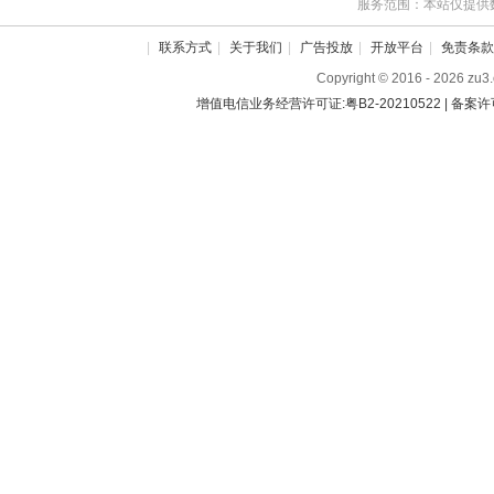
服务范围：本站仅提供
|
联系方式
|
关于我们
|
广告投放
|
开放平台
|
免责条款
Copyright © 2016 - 2026 z
增值电信业务经营许可证:粤B2-20210522 |
备案许可