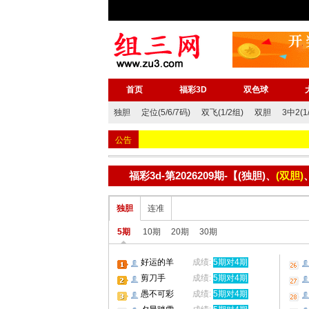
首页
福彩3D
双色球
独胆
计划助手
定位(5/6/7码)
走势图
双飞(1/2组)
双胆
帮助信息
3中2(1
公告
福彩3d-第2026209期-【(独胆)、
(双胆)
独胆
连准
5期
10期
20期
30期
好运的羊
成绩:
5期对4期
剪刀手
成绩:
5期对4期
愚不可彩
成绩:
5期对4期