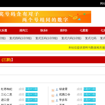
网
大乐透
排列三
快乐8
排列5
七星彩
七
/2组)
复式四码(1/2/3组)
复式五码(1/2/3组)
复式六码(1/2组)
复式七码
复
本站仅提供资料与数据相关服务,无投
、
(三胆)
】
红枣枸杞
成绩:
5期对3期
绿凌霄
成绩:
5期对3期
三心二意
成绩:
5期对3期
优惠口令
成绩:
5期对3期
进口货
成绩:
5期对3期
学步车
成绩:
5期对3期