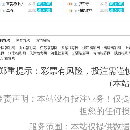
富贵稳中求
成绩:
5期对0期
胆五哥
成绩:
5期对0期
二叔
成绩:
5期对0期
捕捉红球
成绩:
5期对0期
利彩票
体育彩票
友情链接
中国福彩网
山东福彩网
江苏福彩网
安徽福彩网
浙江福彩网
福建福彩网
上
彩网
河南福彩网
天津福彩网
河北福彩网
新疆福彩网
青海福彩网
陕西福彩
辽宁福彩网
郑重提示：彩票有风险，投注需谨慎
（本站
免责声明：本站没有投注业务！仅提
担您的任何损
服务范围：本站仅提供数据