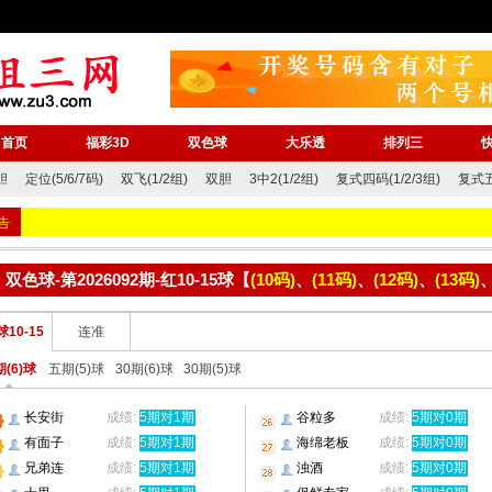
首页
福彩3D
双色球
大乐透
排列三
胆
计划助手
定位(5/6/7码)
走势图
双飞(1/2组)
双胆
帮助信息
3中2(1/2组)
复式四码(1/2/3组)
复式五
告
双色球-第2026092期-红10-15球【
(10码)
、
(11码)
、
(12码)
、
(13码)
10-15
连准
(6)球
五期(5)球
30期(6)球
30期(5)球
长安街
成绩:
5期对1期
谷粒多
成绩:
5期对0期
有面子
成绩:
5期对1期
海绵老板
成绩:
5期对0期
兄弟连
成绩:
5期对1期
浊酒
成绩:
5期对0期