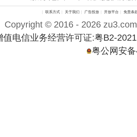
|
联系方式
|
关于我们
|
广告投放
|
开放平台
|
免责条
Copyright © 2016 - 2026 zu3.
增值电信业务经营许可证:粤B2-20210
粤公网安备44