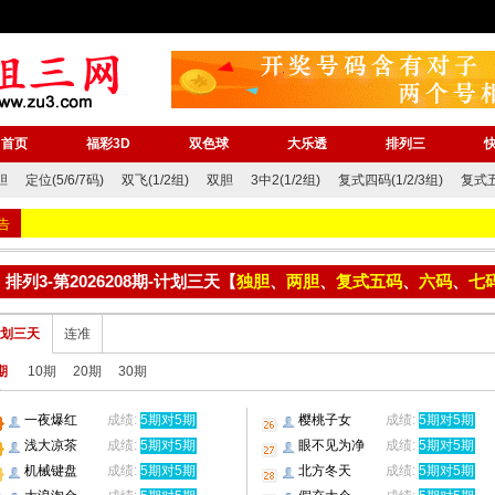
首页
福彩3D
双色球
大乐透
排列三
胆
计划助手
定位(5/6/7码)
走势图
双飞(1/2组)
双胆
帮助信息
3中2(1/2组)
复式四码(1/2/3组)
复式五
告
排列3-第2026208期-计划三天【
独胆
、
两胆
、
复式五码
、
六码
、
七
划三天
连准
期
10期
20期
30期
一夜爆红
成绩:
5期对5期
樱桃子女
成绩:
5期对5期
浅大凉茶
成绩:
5期对5期
眼不见为净
成绩:
5期对5期
机械键盘
成绩:
5期对5期
北方冬天
成绩:
5期对5期