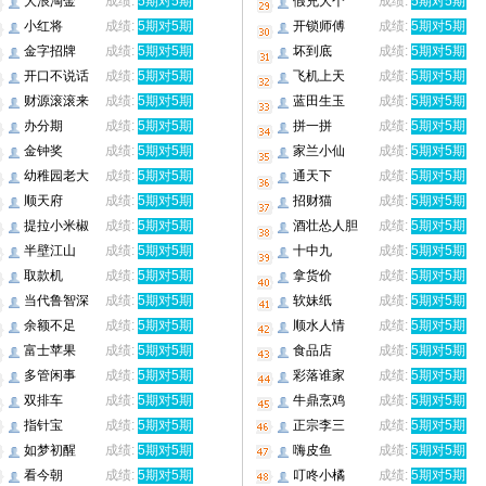
大浪淘金
成绩:
5期对5期
假充大个
成绩:
5期对5期
小红将
成绩:
5期对5期
开锁师傅
成绩:
5期对5期
金字招牌
成绩:
5期对5期
坏到底
成绩:
5期对5期
开口不说话
成绩:
5期对5期
飞机上天
成绩:
5期对5期
财源滚滚来
成绩:
5期对5期
蓝田生玉
成绩:
5期对5期
办分期
成绩:
5期对5期
拼一拼
成绩:
5期对5期
金钟奖
成绩:
5期对5期
家兰小仙
成绩:
5期对5期
幼稚园老大
成绩:
5期对5期
通天下
成绩:
5期对5期
顺天府
成绩:
5期对5期
招财猫
成绩:
5期对5期
提拉小米椒
成绩:
5期对5期
酒壮怂人胆
成绩:
5期对5期
半壁江山
成绩:
5期对5期
十中九
成绩:
5期对5期
取款机
成绩:
5期对5期
拿货价
成绩:
5期对5期
当代鲁智深
成绩:
5期对5期
软妹纸
成绩:
5期对5期
余额不足
成绩:
5期对5期
顺水人情
成绩:
5期对5期
富士苹果
成绩:
5期对5期
食品店
成绩:
5期对5期
多管闲事
成绩:
5期对5期
彩落谁家
成绩:
5期对5期
双排车
成绩:
5期对5期
牛鼎烹鸡
成绩:
5期对5期
指针宝
成绩:
5期对5期
正宗李三
成绩:
5期对5期
如梦初醒
成绩:
5期对5期
嗨皮鱼
成绩:
5期对5期
看今朝
成绩:
5期对5期
叮咚小橘
成绩:
5期对5期