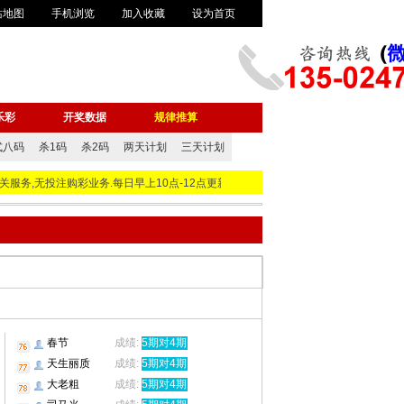
站地图
手机浏览
加入收藏
设为首页
乐彩
开奖数据
规律推算
式八码
杀1码
杀2码
两天计划
三天计划
无投注购彩业务.每日早上10点-12点更新排行榜数据,规律推算每日22点30分更新,精选规
春节
成绩:
5期对4期
天生丽质
成绩:
5期对4期
大老粗
成绩:
5期对4期