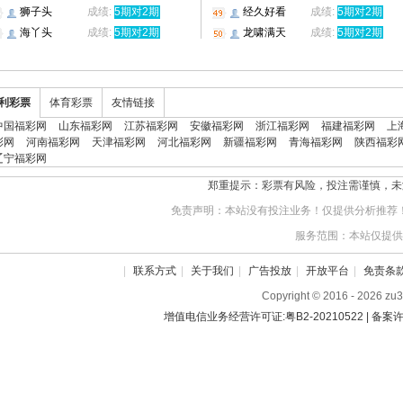
狮子头
成绩:
5期对2期
经久好看
成绩:
5期对2期
海丫头
成绩:
5期对2期
龙啸满天
成绩:
5期对2期
利彩票
体育彩票
友情链接
中国福彩网
山东福彩网
江苏福彩网
安徽福彩网
浙江福彩网
福建福彩网
上
彩网
河南福彩网
天津福彩网
河北福彩网
新疆福彩网
青海福彩网
陕西福彩
辽宁福彩网
郑重提示：彩票有风险，投注需谨慎，未
免责声明：本站没有投注业务！仅提供分析推荐
服务范围：本站仅提供
|
联系方式
|
关于我们
|
广告投放
|
开放平台
|
免责条
Copyright © 2016 - 2026 
增值电信业务经营许可证:粤B2-20210522 |
备案许可