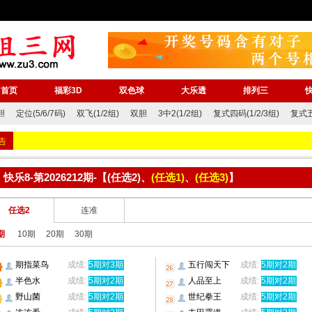
首页
福彩3D
双色球
大乐透
排列三
胆
计划助手
定位(5/6/7码)
走势图
双飞(1/2组)
双胆
帮助信息
3中2(1/2组)
复式四码(1/2/3组)
复式五
告
快乐8-第2026212期-【(任选2)、
(任选1)
、
(任选3)
】
任选2
连准
期
10期
20期
30期
期指菜鸟
成绩:
5期对3期
五行闯天下
成绩:
5期对2期
半色水
成绩:
5期对2期
人品至上
成绩:
5期对2期
野山菌
成绩:
5期对2期
世纪拳王
成绩:
5期对2期