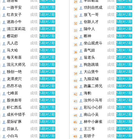
连连看
成绩:
5期对2期
丰田霸道
成绩:
5期对2期
一路平安
成绩:
5期对2期
功到自然成
成绩:
5期对2期
红衣女子
成绩:
5期对2期
放飞一哥
成绩:
5期对2期
迷路小牛
成绩:
5期对2期
创新人才
成绩:
5期对2期
清江茉莉花
成绩:
5期对2期
隔中人
成绩:
5期对2期
樱花虾
成绩:
5期对2期
断神
成绩:
5期对2期
凡人恋
成绩:
5期对2期
坐山观虎斗
成绩:
5期对2期
马大哈
成绩:
5期对2期
喜气妞
成绩:
5期对2期
每天有喜
成绩:
5期对2期
翁老头
成绩:
5期对2期
混元大师兄
成绩:
5期对2期
狗急跳墙
成绩:
5期对2期
独创一绝
成绩:
5期对2期
大山煲牛
成绩:
5期对2期
龙潭虎穴
成绩:
5期对2期
九猫店铺
成绩:
5期对2期
昂昂不动
成绩:
5期对2期
跑赢二师兄
成绩:
5期对2期
七峰居
成绩:
5期对2期
海豹
成绩:
5期对2期
股侠彪哥
成绩:
5期对2期
汝州小马哥
成绩:
5期对2期
虾仁西瓜
成绩:
5期对2期
彩坛小心肝
成绩:
5期对2期
成长中猎手
成绩:
5期对2期
南山小吴
成绩:
5期对2期
星际矿豚
成绩:
5期对2期
林中小麻雀
成绩:
5期对2期
芬妹儿
成绩:
5期对2期
王三爷
成绩:
5期对2期
小白马
成绩:
5期对2期
彩骄子
成绩:
5期对2期