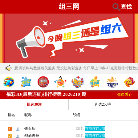
组三网
查找
供资料与数据相关服务,无投注购彩业务.每日早上10点-12点更新排行榜数据,规律推算每日22