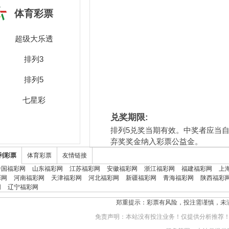
体育彩票
超级大乐透
排列3
排列5
七星彩
兑奖期限:
排列5兑奖当期有效。中奖者应当
弃奖奖金纳入彩票公益金。
利彩票
体育彩票
友情链接
中国福彩网
山东福彩网
江苏福彩网
安徽福彩网
浙江福彩网
福建福彩网
上
彩网
河南福彩网
天津福彩网
河北福彩网
新疆福彩网
青海福彩网
陕西福彩
网
辽宁福彩网
郑重提示：彩票有风险，投注需谨慎，未
免责声明：本站没有投注业务！仅提供分析推荐