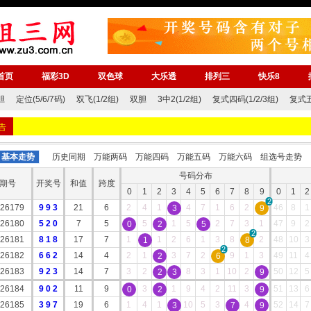
首页
福彩3D
双色球
大乐透
排列三
快乐8
胆
帮助信息
定位(5/6/7码)
双飞(1/2组)
双胆
3中2(1/2组)
复式四码(1/2/3组)
复式五
告
基本走势
历史同期
万能两码
万能四码
万能五码
万能六码
组选号走势
号码分布
期号
开奖号
和值
跨度
0
1
2
3
4
5
6
7
8
9
0
1
2
2
26179
9
9
3
21
6
2
4
1
0
4
7
1
6
2
0
46
8
1
3
9
26180
5
2
0
7
5
0
5
0
1
5
0
2
7
3
1
47
9
2
0
2
5
2
26181
8
1
8
17
7
1
0
1
2
6
1
3
8
0
2
48
10
3
1
8
2
26182
6
6
2
14
4
2
1
0
3
7
2
0
9
1
3
49
11
4
2
6
26183
9
2
3
14
7
3
2
0
0
8
3
1
10
2
0
50
12
5
2
3
9
26184
9
0
2
11
9
0
3
0
1
9
4
2
11
3
0
51
13
6
0
2
9
26185
3
9
7
19
6
1
4
1
0
10
5
3
0
4
0
52
14
7
3
7
9