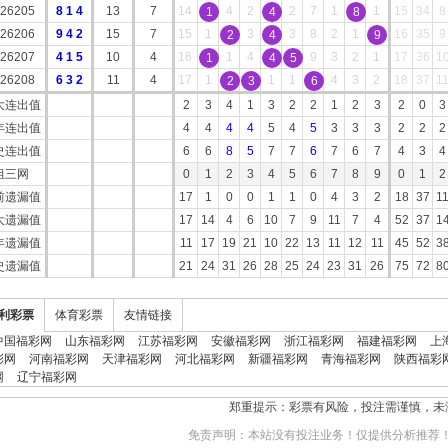
26205
8
1
4
13
7
14
0
4
2
0
2
7
1
0
1
15
34
8
1
4
8
26206
9
4
2
15
7
15
1
0
3
0
3
8
2
1
0
16
35
9
2
4
9
26207
4
1
5
10
4
16
0
1
4
0
0
9
3
2
1
17
36
1
1
4
5
26208
6
3
2
11
4
17
1
0
0
1
1
0
4
3
2
18
37
1
2
3
6
大连出值
2
3
4
1
3
2
2
1
2
3
2
0
3
年连出值
4
4
4
4
5
4
5
3
3
3
2
2
2
史连出值
6
6
8
5
7
7
6
7
6
7
4
3
4
组三网
0
1
2
3
4
5
6
7
8
9
0
1
2
前遗漏值
17
1
0
0
1
1
0
4
3
2
18
37
1
大遗漏值
17
14
4
6
10
7
9
11
7
4
52
37
1
年遗漏值
11
17
19
21
10
22
13
11
12
11
45
52
3
史遗漏值
21
24
31
26
28
25
24
23
31
26
75
72
8
利彩票
体育彩票
友情链接
中国福彩网
山东福彩网
江苏福彩网
安徽福彩网
浙江福彩网
福建福彩网
上
彩网
河南福彩网
天津福彩网
河北福彩网
新疆福彩网
青海福彩网
陕西福彩
网
辽宁福彩网
郑重提示：彩票有风险，投注需谨慎，未
免责声明：本站没有投注业务！仅提供分析推荐