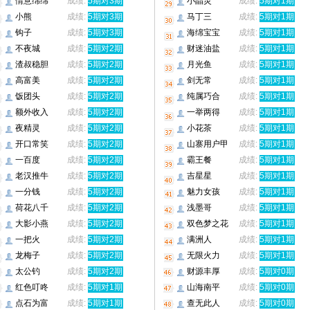
情意绵绵
成绩:
5期对3期
小晶灵
成绩:
5期对1期
小熊
成绩:
5期对3期
马丁三
成绩:
5期对1期
钩子
成绩:
5期对3期
海绵宝宝
成绩:
5期对1期
不夜城
成绩:
5期对2期
财迷油盐
成绩:
5期对1期
渣叔稳胆
成绩:
5期对2期
月光鱼
成绩:
5期对1期
高富美
成绩:
5期对2期
剑无常
成绩:
5期对1期
饭团头
成绩:
5期对2期
纯属巧合
成绩:
5期对1期
额外收入
成绩:
5期对2期
一举两得
成绩:
5期对1期
夜精灵
成绩:
5期对2期
小花茶
成绩:
5期对1期
开口常笑
成绩:
5期对2期
山寨用户甲
成绩:
5期对1期
一百度
成绩:
5期对2期
霸王餐
成绩:
5期对1期
老汉推牛
成绩:
5期对2期
吉星星
成绩:
5期对1期
一分钱
成绩:
5期对2期
魅力女孩
成绩:
5期对1期
荷花八千
成绩:
5期对2期
浅墨哥
成绩:
5期对1期
大影小燕
成绩:
5期对2期
双色梦之花
成绩:
5期对1期
一把火
成绩:
5期对2期
满洲人
成绩:
5期对1期
龙梅子
成绩:
5期对2期
无限火力
成绩:
5期对1期
太公钓
成绩:
5期对2期
财源丰厚
成绩:
5期对0期
红色叮咚
成绩:
5期对1期
山海南平
成绩:
5期对0期
点石为富
成绩:
5期对1期
查无此人
成绩:
5期对0期