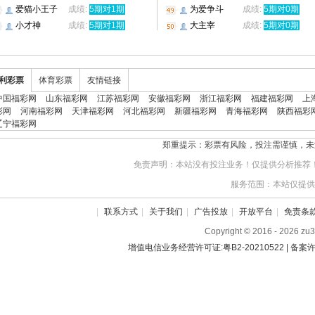
爱猫小王子
成绩:
5期对1期
为爱争斗
成绩:
5期对0期
小才神
成绩:
5期对1期
大主宰
成绩:
5期对0期
利彩票
体育彩票
友情链接
中国福彩网
山东福彩网
江苏福彩网
安徽福彩网
浙江福彩网
福建福彩网
上
彩网
河南福彩网
天津福彩网
河北福彩网
新疆福彩网
青海福彩网
陕西福彩
辽宁福彩网
郑重提示：彩票有风险，投注需谨慎，未
免责声明：本站没有投注业务！仅提供分析推荐
服务范围：本站仅提供
|
联系方式
|
关于我们
|
广告投放
|
开放平台
|
免责条
Copyright © 2016 - 2026 
增值电信业务经营许可证:粤B2-20210522 |
备案许可