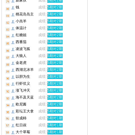
新家伙
成绩:
5期对2期
钱
成绩:
5期对2期
桃花岛岛主
成绩:
5期对2期
小羔羊
成绩:
5期对2期
体温计
成绩:
5期对2期
红糖姐
成绩:
5期对2期
西番茄
成绩:
5期对2期
凌波飞狐
成绩:
5期对2期
大狼人
成绩:
5期对2期
金老虎
成绩:
5期对2期
西湖北冰羊
成绩:
5期对2期
以胆为生
成绩:
5期对2期
行虾仗义
成绩:
5期对2期
涨飞冲天
成绩:
5期对2期
海不及天蓝
成绩:
5期对2期
欧尼酱
成绩:
5期对2期
彩坛王大拿
成绩:
5期对2期
软成柿
成绩:
5期对1期
红日叔
成绩:
5期对1期
大个草莓
成绩:
5期对1期