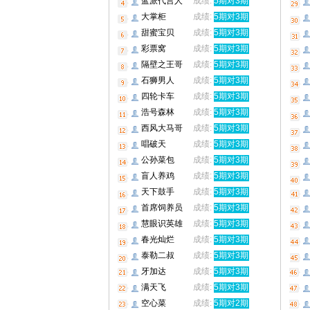
蓝派代言人
成绩:
5期对3期
大掌柜
成绩:
5期对3期
甜蜜宝贝
成绩:
5期对3期
彩票窝
成绩:
5期对3期
隔壁之王哥
成绩:
5期对3期
石狮男人
成绩:
5期对3期
四轮卡车
成绩:
5期对3期
浩号森林
成绩:
5期对3期
西风大马哥
成绩:
5期对3期
唱破天
成绩:
5期对3期
公孙菜包
成绩:
5期对3期
盲人养鸡
成绩:
5期对3期
天下鼓手
成绩:
5期对3期
首席饲养员
成绩:
5期对3期
慧眼识英雄
成绩:
5期对3期
春光灿烂
成绩:
5期对3期
泰勒二叔
成绩:
5期对3期
牙加达
成绩:
5期对3期
满天飞
成绩:
5期对3期
空心菜
成绩:
5期对2期