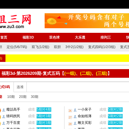
首页
福彩3D
双色球
大乐透
排列三
胆
计划助手
定位(5/6/7码)
走势图
双飞(1/2组)
双胆
帮助信息
3中2(1/2组)
复式四码(1/2/3组)
复式五
告
福彩3d-第2026209期-复式五码【
(一组)
、
(二组)
、
(三组)
】
复式5码
连准
期
10期
20期
30期
廢話高手
成绩:
5期对4期
一小呆子
成绩:
5期对2期
猜码扰民
成绩:
5期对3期
命如纸薄
成绩:
5期对2期
万千百度
成绩:
5期对3期
雕文买彩
成绩:
5期对2期